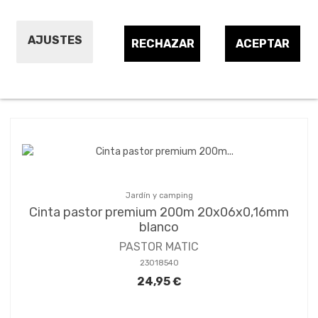
Ganaderia y agricultura
AJUSTES
RECHAZAR
ACEPTAR
Ordenar por:
23
Jardín y camping
Cinta pastor premium 200m 20x06x0,16mm
blanco
PASTOR MATIC
23018540
24,95 €